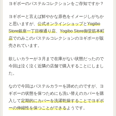
ヨギボーのパステルコレクションをご存知ですか？
ヨギボーと言えば鮮やかな原色をイメージしがちか
と思いますが、
公式オンラインショップ
と
Yogibo
Store銀座一丁目柳通り店
、
Yogibo Store御堂筋本町
店
でのみこのパステルコレクションのヨギボーが販
売されています。
欲しいカラーが３月まで在庫がない状態だったので
今回は泣く泣く近隣の店舗で購入することにしまし
た。
なので今回はパステルカラーを諦めたのですが、ヨ
ギボーの状態を保つためにも洗い替えのカバーを購
入して
定期的にカバーを洗濯乾燥することでヨギボ
ーの伸縮性を保つことができる
ようです。