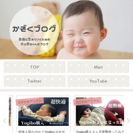
TOP
Mail
Twitter
YouTube
おすすめアイテム
お得情報
お得
ボ
Yogibo購入３ヶ月実際使ってみて
【クーポン有】2021年おしゃれ年
【