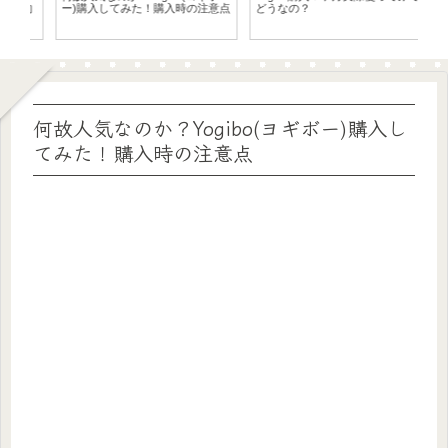
意点
どうなの？
賀状決定版！スマホで年賀状
リ
ス
何故人気なのか？Yogibo(ヨギボー)購入し
てみた！購入時の注意点