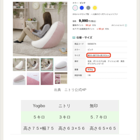
出典 ニトリ公式HP
Yogibo
ニトリ
無印
５キロ
３キロ
５.７キロ
高さ７５×幅７５
高さ６３×５６
高さ６５×６５