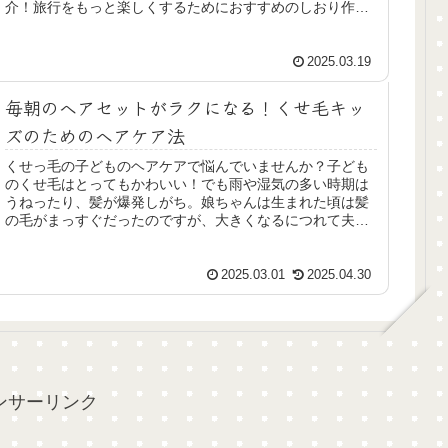
介！旅行をもっと楽しくするためにおすすめのしおり作
り！
2025.03.19
毎朝のヘアセットがラクになる！くせ毛キッ
ズのためのヘアケア法
くせっ毛の子どものヘアケアで悩んでいませんか？子ども
のくせ毛はとってもかわいい！でも雨や湿気の多い時期は
うねったり、髪が爆発しがち。娘ちゃんは生まれた頃は髪
の毛がまっすぐだったのですが、大きくなるにつれて夫の
髪質を生写したようにくせ毛キッズの仲間入りをしまし
た。くせっ毛はの良さは生かしながら綺麗にまとまるアイ
テムをご紹介します！
2025.03.01
2025.04.30
ンサーリンク