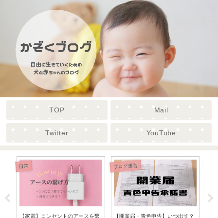
TOP
Mail
Twitter
YouTube
おすすめアイテム
投資
雑記
？
【ジュニアＮＩＳＡ】ＳＢＩ証
何故人気なのか？Yogibo(ヨギボ
【