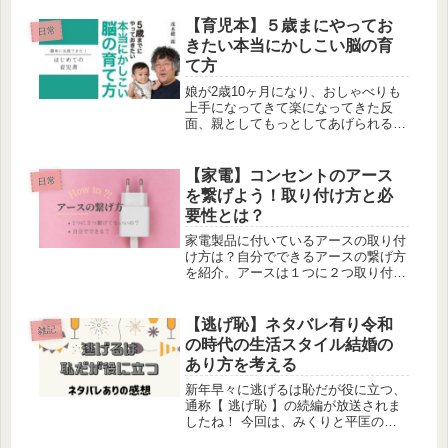
をご紹介します！
【育児本】５歳まにやってお
日常
きたい本当にかしこい脳の育
て方
娘が2歳10ヶ月になり、おしゃべりも
上手になってきて楽になってきた反
面、親としてもっとしてあげられるこ
とはないのか？と思ったり、言動が達
者になってきたことで生まれるイライ
ラをどうするべきなのかと思うところ
【家電】コンセントのアース
日常
があり、そろそろ思い腰をあげて育児
を繋げよう！取り付け方と必
本...
要性とは？
家電製品に付いているアースの取り付
け方は？自分でできるアースの繋げ方
を紹介。アースは１つに２つ取り付け
ていいの？繋げ方を写真付きでしっか
り解説！そして意外なアースを取り付
ける理由とは？家電から発生する電磁
【逃げ恥】ネタバレ有り令和
雑記
波を大地へ逃してあげましょう。
の時代の生活スタイル結婚の
あり方を考える
新年早々に逃げるは恥だが役に立つ、
通称【 逃げ恥 】の続編が放送されま
したね！ 今回は、みくりと平匡の契
約結婚後の夫婦生活と妊娠したみくり