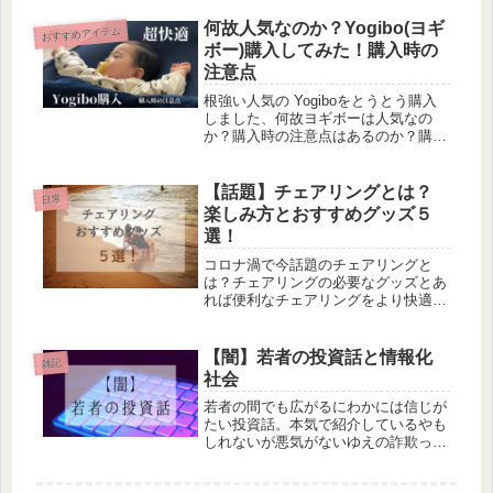
と平匡に起こる様々な心と体の変化、
2020年に起きたコロナウイルスによる
何故人気なのか？Yogibo(ヨギ
おすすめアイテム
生活環境の変化と二人を取り巻く人々
ボー)購入してみた！購入時の
の人生が垣間見えて短い時間にかなり
注意点
凝縮された内容でしたね。 私の共感
できるポイントとしては、妊娠出産に
根強い人気の Yogiboをとうとう購入
おいてですが、
しました、何故ヨギボーは人気なの
か？購入時の注意点はあるのか？購入
してみてわかったことを丸っと紹介。
大人も子どもも犬すら虜にする
Yogiboの快適さとは？
【話題】チェアリングとは？
日常
楽しみ方とおすすめグッズ５
選！
コロナ渦で今話題のチェアリングと
は？チェアリングの必要なグッズとあ
れば便利なチェアリングをより快適に
過ごすアイテム５選！３密回避でソー
シャルディスタンスを守りながら楽し
いアウトドアライフを楽しみましょ
【闇】若者の投資話と情報化
雑記
う！チェアリングは初心者が始めるア
社会
ウトドアにぴったり。アウトドアのス
タートはチェアリングから！まずは簡
若者の間でも広がるにわかには信じが
単にアウトドアをスタートしてみまし
たい投資話。本気で紹介しているやも
ょう。
しれないが悪気がないゆえの詐欺って
ほんとに若者で広がる気がする。信じ
たのに裏切られたから他の人を騙しち