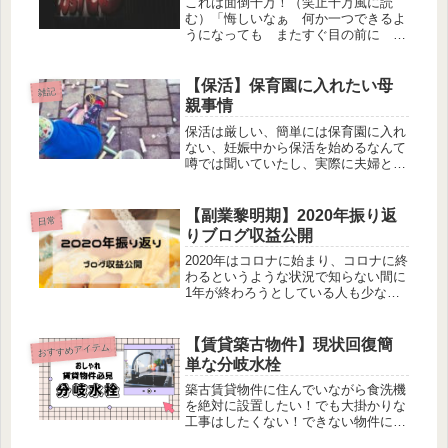
これは面倒千万！（笑止千万風に読
む）「悔しいなぁ 何か一つできるよ
うになっても またすぐ目の前に 分
厚い壁があるんだ すごい人はもっと
ずっと先のところで戦っているのに
俺はまだそこに行けない」鬼滅の刃
【保活】保育園に入れたい母
雑記
（竈門炭治郎/第66話「黎明に散
親事情
る」）ってな状況になる。（こんな
軽々しく使うセリフではない）
保活は厳しい、簡単には保育園に入れ
ない、妊娠中から保活を始めるなんて
噂では聞いていたし、実際に夫婦とも
に正社員であっても育休明けに保育園
に入れられないなんて話も身近で聞い
てはいたけど、自分が体験するまでど
【副業黎明期】2020年振り返
日常
こか他人事のように思っていた。保育
りブログ収益公開
園...
2020年はコロナに始まり、コロナに終
わるというような状況で知らない間に
1年が終わろうとしている人も少なく
ないと思います。1年の思い出のほと
んどがその印象になってしまうかと思
いますが、2020年それだけだったはず
【賃貸築古物件】現状回復簡
おすすめアイテム
がない！少なからず変化の年だ...
単な分岐水栓
築古賃貸物件に住んでいながら食洗機
を絶対に設置したい！でも大掛かりな
工事はしたくない！できない物件に住
んでいる場合にできる簡単な分岐水栓