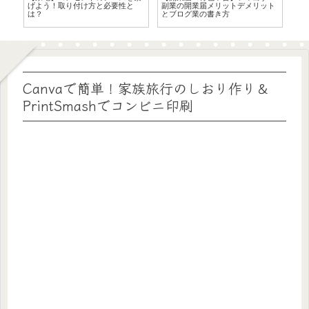
ト
券・楽天銀行口座開設方法
ー)購入してみた！購入時の注意点
代
考
Canvaで簡単！家族旅行のしおり作り＆
PrintSmashでコンビニ印刷